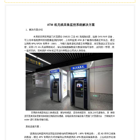
视频图像数据大数据传输可靠性，达到统一管理，统
一监控目的。实时保护 ATM 机正常运行和取款公民
的人身安全。 采用的传感器包括人体感应器、配钞传
感器、震动传感器等，在加上针孔摄像头。具 体情
况可更具实际需要增加或改变相应的传感器。前端设
备的传输设备只需厦门才茂通信自 主研发的 R outer
进行采集传输功能。 系统连接方案： 该系统结构是
利用运营提供的移动内部网络信号（APN 专网业
务），把 AD 和串口收集 的数据，通过 APN 专网的
方式传输到运营商提供的 APN 数据采集服务器。上
位机软件在根 据采集的数据进行分析，并通过显示器
显示，并存于采集中心的数据库中，以方便查询。
现场视频无线后台监控安装图： 2、ATM 机采
用无线监控系统的优势 2.1 ，建设成本少低 由于采用
3G 网络，使用运营商专网 APN/VPDN 隧道加密，无