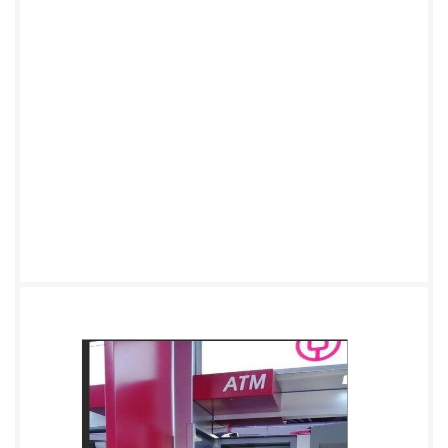
输， 由于 3G 网络技术的瓶颈，使得视频的远程传输
备份还是有些瓶颈，基本都是采用本地保 存，上传图
片的方式。不过 4G 网络时代已经来了。进过目前行
业 4G 领头移动的 4G 网络测 试，实测速度最高可达
到 4M/s 的传输速度，对于视屏大数据上传备份已经
基本没有后顾之 忧了。 3、总结 经过市场多年行业
应用，厦门才茂通信的 ROUTER，以工业级标准设
计、适合各种工业 或是高、低温恶劣环境下，无人看
管环境应用，支持 APN/VPN，同时支持多种 VPN 方
式 （GRE、PPTP、L2TP、IPSEC 等）保证数据安全
通信。SNMP 协议可网管后台，以灵活主网 方式、统
一管理的稳定运行优势备受业内人士青睐。特别推出
可选（北斗 GPS 定位功能和 S D 卡外置大容量存
储）。无线传输技术的发展，给 ATM 机监控发展带
来飞跃，同时也间接 保护公民的人身财产安全。