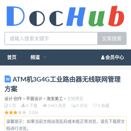
文库搜索
首页
频道
会员中心
ATM 机无线采集监控系统解决方案 1、解决方案介绍
ATM机3G4G工业路由器无线联网管理
本系统采用采用厦门才茂通信 CM520 工业 4G 无线路
方案
由器，连接 DVR/NVR 设备， 可上传本地视屏和抓拍
设计·创作
>
平面设计
>
淘宝美工
>
文档预览
图像监测的同时，上传和监测 ATM 多个敏感传感器
5 页
0 下载
1463 浏览
0 评论
0 收藏
正常状态。通过 运营商 APN/VPDN 专网卡
3.0分
（SIM），与银行服务器机房建立专网隧道，保证数
温馨提示：如果当前文档出现乱码或未能正常浏览，请先下载原文
据认证安全加 密，采用 LTE 4G 高速网络制式，保证
档进行浏览。