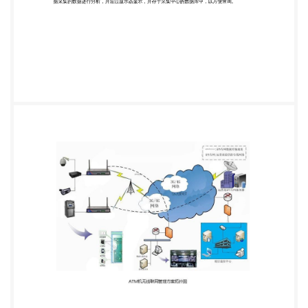
需布置有线网络，只需安 装好设备就可以，建设成本
低。 2.2 ，监控范围广 ATM 机分布散乱，但是通过运
营商无线专网网络，可以把分布 ATM 机通过 VPN 拨
号建立 一个内部虚拟局域网。更加保证了ＡＴＭ机数
据传输机密，保证。 2.3 ，具有良好的可扩展性 由于
目前 3G 网络已覆盖全国绝大部分城市地区，加上 4G
网络已经出来了。基本 不存在视屏传输相对卡的现
象，可实现大范围的在线监控，满足视屏监控远程备
份的要求。 2.4 ，数据传送速率高 （1） 每个 ATM 机
采集传感器上的检测数传输量在 10Kbps 之内。3G 网
络（联通 H SPA+ 最快） 网络传送速率理论上可达
21M/s，目前其他 3G 网络 实际数据传输速率在 20
0KB/S 左右，完全能满足本系统数据传输速率
（≥100Kbps）的需求。 （2） 每个 ATM 机里的视屏
录像机，也通过另一台 3G 无线路由器进行数据传