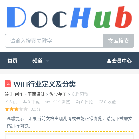
文库搜索
首页
频道
会员中心
WiFi 行业定义及分类 WiFi 行业： WiFi 行业是指涉及
WiFi行业定义及分类
到 WiFi 信号的生成、分享、接收使用的相关行业，
设计·创作
>
平面设计
>
淘宝美工
>
文档预览
WiFi 行业的特殊性在于其涉及到硬件生 产，软件服
3 页
0 下载
1414 浏览
0 评论
0 收藏
务以及系统解决方案等多个层面的相关企业，因 此
3.0分
WiFi 行业进入门槛较高，既要有一定的硬件技术能
温馨提示：如果当前文档出现乱码或未能正常浏览，请先下载原文
力，又要 有软件开发能力，此外在供应 链环节上也
档进行浏览。
对企业提出一定的要求。作为一种无线网络的接入方