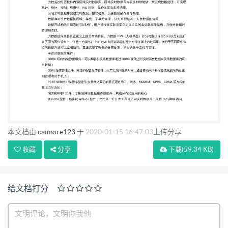
表： 内置数据表是力控开发人员总结关系数据库的特
点开发出的内置实时关系数据表，利用报表模板可以
将力控实时数据库的变量和报表字段进行任意绑定，
可以对任意的数据进行插入、删除、遍历、存盘，内
置的报表过滤器可以任意设定不同情况下的查询条
件，根据查询条件对所查出的记录进行选取来参与数
据 处理。 动作脚本 动作脚本类型和触发方式多样，
具备自定义函数功能，支持数组运算和循环控制。内
本文档由
caimore123
于
2020-01-15 16:47:03
上传分享
置多种打印函数， 可根据画面的大小进行任意设置打
收藏
分享
下载
(59.34 KB)
印范围。 自定义运行菜单 力控支持用户自定义菜
单，其中包括窗口弹出式菜单和定义在各个图形对象
上的右键菜单。配合脚本 程序与自定义菜单，可以实
给文档打分
现更为灵活与复杂的人机交互过程。 系统安全性 力
控提供了完备的安全保护机制，以保证生产过程的安
全可靠。力控®的用户管理将用户分为操作工、 班