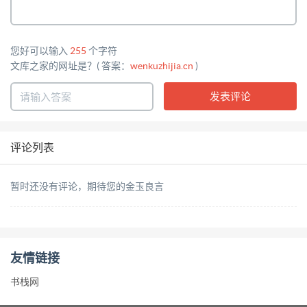
长、工程师、系统管理员等多个级别，并可根据级别
限制对重要工艺参数的修改，以有效避免生产过程 中
您好可以输入
255
个字符
的误操作。 报警和事件记录 力控在运行时自动记录
文库之家的网址是？( 答案：
wenkuzhijia.cn
)
系统状态变化、操作过程等重要事件。一旦发生事
故，可就此作为分析事故原 因的依据，为实现事故追
忆，提供基础资料。 （5） 分布式网络 特点 力控是真
正的分式网络系统。在工程项目中用户可以根据实际
评论列表
需要，灵活地构建符合要求的网络结构， 网络中的各
个力控节点可以构建 B/S 和 C/S 等方式。 网络冗余 力
暂时还没有评论，期待您的金玉良言
控支持多层次网络冗余，支持报警、历史数据和网络
时钟的同步。在双机冗余基础上，其它网络节 点自动
跟踪冗余主/从机的切换。各个网络节点不仅可以监
友情链接
视，还能够进行控制。 开放方式 软件为开放式体系
书栈网
结构，全面支持 DDE、OPC、ODBC/SQL、