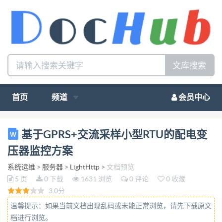
文库搜索
首页
频道
会员中心
基于 GPRS 交流采样小型 RTU 的配电变压器监控方案
基于GPRS+交流采样小型RTU的配电变
1.前言 随着无线通讯技术和测控技术的飞速发展，基
压器监控方案
于 GPRS+交流采样 RTU 来实现配电变压器监控，越
系统运维
>
服务器
>
LightHttp
>
文档预览
来越 成为一种趋势。 配电变压器监控系统是一种
5 页
0 下载
1631 浏览
0 评论
0 收藏
SCADA 系统，即数据的远程采集监视和控制系统。
3.0分
分为三个部分组成：监 控中心、通讯、终端。 监控
温馨提示：如果当前文档出现乱码或未能正常浏览，请先下载原文
中心硬件采用工控机，软件平台采用最新的组态软件
档进行浏览。