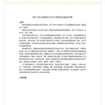
技术，基于 B/S 模式，可以通过网络进行浏 览。监测
中心软件为用户提供一个可视化的监测界面。该监测
界面让用户直观、方便、快捷地了解变压器 的运行状
态。通过此界面，用户可以及时了解各变压的工作状
况，并具有声光报警等功能。同时，用户通 过查询历
史数据库，可以调出变压器的历史运行状态曲线，从
而预测变压器的负荷情况，并完成上位机相 应的数据
管理功能。 通讯选用 GPRS，利用移动运营商提供的
无线网络平台实现 SCADA，是电力系统现代化的一
个重要发 展方向。由于 GSM 网络的通信技术已经成
熟，覆盖面又广，利用 GSM 无线通信方式来实现变
压器参数的实 时采集，无疑是对现有资源的最大利
用。最重要的是 GSM 网络是由移动运营商投控系
统，可以节省数以千亿 计的导线材料及人工费用，达
到环保、节能、资源最大共享的目的，而且免除了网