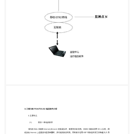
VC++实现，因 此当在 Internet 上远程访问监控画面
时，具有更好的实时性。同时易于使用 ASP 等快速开
发工具构建 B/S 系 统结构，并可以直接访问单窗口。
国内领先的网络体系构架，支持 B/S 和 C/S 访问方
式，支持多层次网络冗余及故障切换。提供多重冗 余
结构，支持 IO 设备冗余、网络冗余、数据库冗余
等； 在基于 PC 控制的“软 PLC”套件得到大量应用的
基础上， 控制策略生成器更加完善和符合现场特点,
轻 松的基于 PC 构建复杂控制系统； 设备通讯和力控
网络节点支持 GPRS、CDMA 等移动通讯功能；GSM
手机短信报警管理系统方便管理报 警信息； 重新设
计的加密系统，支持工程加密； （2） HMI 新特点
重新设计的 HMI 开发系统,更多的组件和控件来方便
您构成强大的系统；丰富的函数和设备驱动程序使您
集成更容易； 增强的过渡色与渐进色功能，从根本上