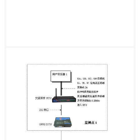
络的日常修改和维护工 作， 最大限度地节省了投
资。无论何时何地，只要有一部电脑和可以上网的电
话线就能实现对各地变压器 进行 监控。和有线方式
比较起来，成本低，易安装、易维护，可靠性高。
RTU 采用工业级 RTU，实时监测变压器的工作状
况，包括变压器的三相电压、三相电流、三相功率
(负 荷)、三相无功功率、三相不平衡电流、功率因
数、谐波、脉冲表的电度、变压器的温度等，通过变
压器的工作 状况，可以进行配电网络的优化运行，当
发生故障时，进行报警，及时进行故障排除，减少停
电时间， 减少经济 损失和降低对用户造成的不便，
提高供电的质量。 2.系统构架 3.三维力控
PCAUTO3.62 组态软件介绍 1 主要特点 （1） 管控一
体化的软件 强大的 Web 功能和 Internet/Intranet 浏
览器技术，直接支持多文档。WWW 功能全部用