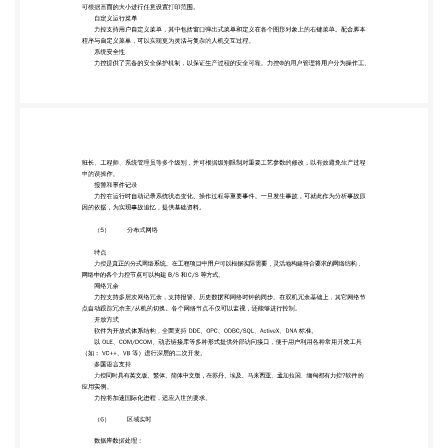
分析工具； 历史追忆组件：可以追忆带毫秒标签的数
据，方便事故查询； 手机短信组件：简单的手机短信
发送组件 报表组件： 历史报表: 方便快速的历史报表
生成工具，能进行日报、月报、季报、年报的生成，
对数据存储的时间范围、间 隔、起始时间可进行任意
指定，并可以根据存储的时间进行查询历史数据，组
态时在力控的绘画菜单内进 行历史报表的选取。 内
嵌多功能报表： 灵活的报表生成方式，可以任意设置
报表格式，实现各种运算、数据转换、统计分析、报
表打印等。 既可以制作实时报表，也可以制作历史报
表。可以在报表上同时显示实时数据和任意时刻的历
史数据，并 加以统计处理，例如取行平均、列平均，
统计出最大最小值。内嵌多功能报表提供了相应的报
表函数，可 以制作各种报表模板，实现多次使用，以
免重复工作，组态时 在力控的子图内。 内置数据