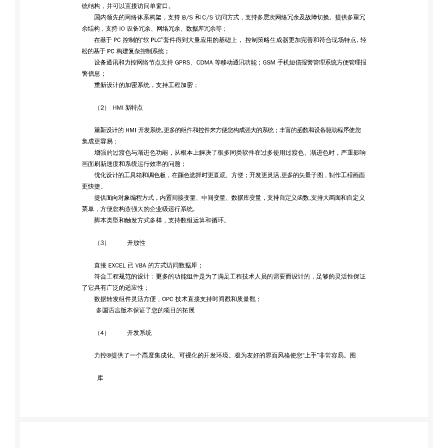
解决了很多同类软件在过多使用过渡色、渐进色时，
严重影响 画面刷新速度和系统运行效率的问题； 优
化设计的工具箱和调色板，在颜色选择时更直观、方
便；开发更灵活,更多的矢量子图，制作工程画面 更
快捷。 提供面向对象编程方式，内置间接变量、中间
变量、数据库变量，支持自定义函数,支持大画面和自
定义 菜单，方便您构造强大的企业级运行系统, 脚本
类型和触发方式多样，支持数组运算和循环。 （3）
开放性 直接 EXCEL 已 VBA 的方式访问数据库； 符合
工程规范的设计：更多的功能组件是为了满足工程技
术人员的需要而设计的，足够的灵活性保证 了它具有
广泛的适应性； 数据转发组件灵活方便，OPC 技术
直接支持时间戳和质量戳； 多国语言版本保证了您的
项目的拓展 （4） 开发系统 力控®提供了一个高度集
成化、可视化的开发环境。极为友好的界面风格使您