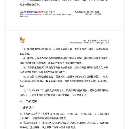
592-5902655 传真/FAX:+86-592- 厦门才茂通信科
技有限公司 Xiamen Caimore Communication
Technology Co,.Ltd. 3、将自助图书馆与借阅者、运营
单位管理平台、支付平台进行对接，实现大量的 数据
交互。 4、实现对分散式布局的自助图书馆终端进行
集中化管理，实时掌握终端运行状况， 降低自助图书
馆运营成本，提高运营商服务质量和经营效益。 5、
可靠的运营数据报表为运营商提供决策依据，提高自
助图书馆行业信息化水平， 促进自助图书馆行业发展
和智能化城市建设。 6、自助图书馆终端视频监控、
图像抓拍，查看各抓拍的终端视频图像图片，对人 为
损坏自助图书馆终端过程录像取证存储，保证自助图
书馆终端安全跟踪，以备随时 取证。 7、2G/3G/4G
DTU使用无线联网方式，不受布线问题的困扰，受现
场环境因素影 响较小，只要有手机信号的地方都可以