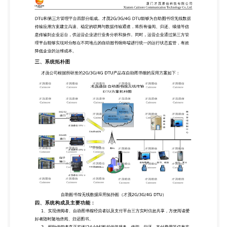
道，将所有借阅、归还、续借等信 息传输到企业后
台，供运营企业进行业务分析和操作。同时，运营企
业通过第三方管 理平台能够实现对分散在不同地点的
自助图书馆终端进行统一的运行状态监管，有效 降低
企业的运维成本。 三、系统拓朴图 才茂公司根据所
研发的2G/3G/4G DTU产品在自助图书馆的应用方案
如下： 自助图书馆无线数据应用拓扑图（才茂
2G/3G/4G DTU） 四、系统构成及主要功能： 1、实
现借阅者、自助图书馆经营者以及支付平台三方实时
信息共享，方便阅读爱 好者随时随地借阅、归还图
书。 2、帮助借阅者真正实现“24小时”图书借阅服
务，借阅、归还、支付费用等信息实 时上传至企业后
台。 地址:厦门市软件园二期望海路 37 号 2 楼 4 网
址:http://www.caimore.com
Email:caimore@caimore.com 5975885 电话/TEL:+86-