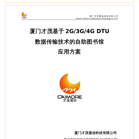
 版权所有 2003-2009 地址:厦门市软件园二期望
海路 37 号 2 楼 1 网址:http://www.caimore.com
Email:caimore@caimore.com 5975885 电话/TEL:+86-
592-5902655 传真/FAX:+86-592- 厦门才茂通信科
技有限公司 Xiamen Caimore Communication
Technology Co,.Ltd. ----才茂通信 通畅天下 ---- 方案声
明 版权声明： 本方案包含的所有内容均受版权法的
保护，未经厦门才茂通信科技有 限公司的书面授权，
任何组织和个人不得以任何形式或手段对整个方案和
部分内容进行复制和转载，并不得以任何形式传播。
商标声明： Caimore 和其他才茂商标均为厦门才茂通
信科技有限公司的商标。本文 档提及的其他所有商标
或注册商标，由各自的所有人拥有。 注意 由于产品
版本升级或其他原因，本文档内容会不定期进行更
新。除 非另有约定，本文档仅作为使用指导，本文档