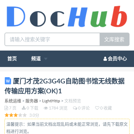
文库搜索
首页
频道
会员中心
厦门才茂通信科技有限公司 Xiamen Caimore
厦门才茂2G3G4G自助图书馆无线数据
Communication Technology Co,.Ltd. 厦门才茂基于
传输应用方案(OK)1
2G/3G/4G DTU 数据传输技术的自助图书馆 应用方案
系统运维
>
服务器
>
LightHttp
>
文档预览
厦门才茂通信科技有限公司 厦门市软件园二期望海路
7 页
0 下载
1784 浏览
0 评论
0 收藏
37 号楼 2 层 电话：0592-5902655 传真：0592-
3.0分
5975885 邮政编码：36100 网址：www.caimore.com
温馨提示：如果当前文档出现乱码或未能正常浏览，请先下载原文
www.caimore.com.cn Email:caimore@caimore.com
档进行浏览。