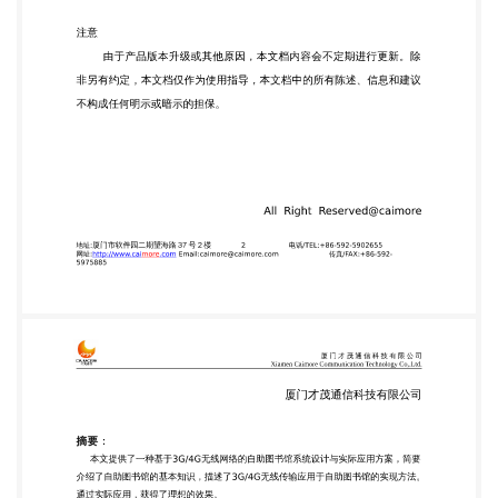
爱的阅读方式，但是对于很多中老年人和部分年轻人
而言，却还是独 爱书本阅读，但是苦于受到图书馆闭
馆时间的限制， 也使部分年轻人放弃了书本阅读。为
了满足人们的阅读需求，现在各省市都开始纷纷 建立
自助图书馆，每台自助图书馆可容纳400本图书，读
者可像在ATM机上取钱存钱 一样全自助式办理借
书、还书、查询、续借、预约等流程。自助图书馆与
全市图书馆 连网，借阅者在任意一台设备服务点借阅
图书，可以在任意一台设备服务点归还，不 受地域限
制，真正意义实现通借通还。 二、 系统设计 为了支
援无人管理且散布范围广大的自助图书馆基础架构，
物联网技术将成为不 可或缺的促成科技。厦门才茂
2G/3G/4G DTU为自助图书馆的M2M通信及数据采
集， 提供了简单且灵活的方式，容许各自助图书馆与
市图书馆控制中心连线。不论是部署 在办公楼区域的