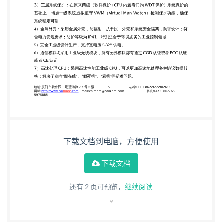
正常联网，安装简便灵活。 五、产品优势 工业级设
计 1）丰富的接口类型：支持串口 RS232 接口、
RS485 接口、RS422 接口、TTL 接口或者 USB 接
口， 满足客户应用现场不同接口需求。 2）完善的网
络支持：支持 GPRS/CDMA/WCDMA/TD-
SCDMA/EVDO/LTE-FDD/LTETDD 七大无线网络，
满足不同行业客户的全方面需求。 3）三层系统保
护：在原来两级（软件保护+CPU 内置看门狗 WDT
保护）系统保护的 基础上，增加一级系统虚拟值守
下载文档到电脑，方便使用
VWM（Virtual Man Watch）检测保护功能，确保 系
统稳定可靠 4）金属外壳：采用金属外壳，防辐射，
下载文档
抗干扰；外壳和系统安全隔离，防雷设计；符 合电力
还有
2
页可预览，
继续阅读
安规要求；防护等级为 IP41；特别适合于环境恶劣的
工业控制领域。 5）完全工业级设计生产，支持宽电
压 5-32V 供电。 6）通信模块均采用工业级无线模