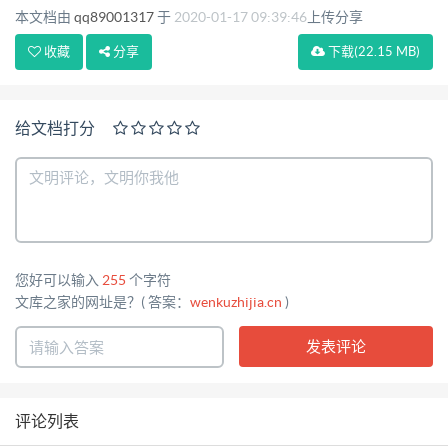
本文档由
qq89001317
于
2020-01-17 09:39:46
上传分享
块，所有无线模块都有通过 CGD 认证或者 FCC 认证
收藏
分享
下载
(22.15 MB)
或者 CE 认证 7）高速处理 CPU：采用高速性能工业
级 CPU，可以更加高速地处理各种协议数据转 换；
解决了业内“假在线”、“假死机”、“宕机”等疑难问
给文档打分
题。 地址:厦门市软件园二期望海路 37 号 2 楼 5 网
址:http://www.caimore.com
Email:caimore@caimore.com 5975885 电话/TEL:+86-
592-5902655 传真/FAX:+86-592- 厦门才茂通信科
技有限公司 Xiamen Caimore Communication
您好可以输入
255
个字符
Technology Co,.Ltd. 8)超大内存：FLASH64Mbits，
文库之家的网址是？( 答案：
wenkuzhijia.cn
)
SDRAM，256Mbits（不同型号内存不同），有超大
的内存来缓存客户发送数据，同时接收超大数据包，
数据不丢失。 9)DNS 自动获取：自动获取 DNS，不
再需要人工配置输入 DNS；规避了因为选择的 DNS
评论列表