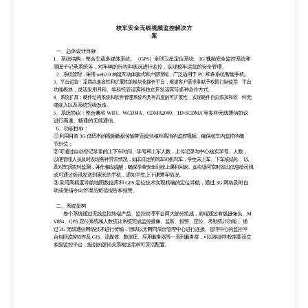
操作平台，根据客户需求和赋予权限订制使用 平台
功能模块，灵活采用月租、年租托管运营和独立开发
运营等多种合作方式。 4、系统扩展：硬件结构系统
和软件管理系统均具有高度的可扩展性，实现硬件自
由添加和软 件无 缝嵌入以及系统升级改造。 5、系统
协议：整合兼容 WIFI、WCDMA、CDMA2000、
TD-SCDMA 等多种无线通信协议 进行高速、畅通的
无线通信。 6、功能目标： ① 利用目前 3G 低码率的
视频数据传输带宽提供相对高清的监控视频，确保校
车内监控的细 节到位； ② 可通过自动登记学童的上
下车时间、学号和上车人数，上传记录与中心核实学
号、人数， 以便管理人员及时发现各种异常情况，如
非排定的驾车司机驾车，学生未上车、下车或错站，
以 及对车况实时监测，并作相应提醒，确保学童安全
到校上课和回家。如有误可实时发出信息给司机 或可