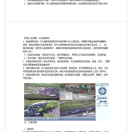
图像采用独创 MDSC 压缩技术，传输图像稳定，压
缩比高，占用系统资源少（在相 同的图像质量下，
H.264 能够比 H.263 节约 50%左右的码率，比目前根
据 MPEG4 实现的视频 格式在性能方面提高 33%左
右）。 ② 采用流媒体技术,解决了多用户访问同一监
控点出现在的网络堵塞问题,可远程检索、回放、 下
载历史录像文件。 ③ 无线网络视频服务器集成功能
强大的网络协议栈，支持多种网络协议，其特有的可
靠连接技 术， 克服了无线网络带宽窄、信道不稳定
等不足，保证了视频图像清晰流畅的传输。 ④ 具有
考勤统计功能，解决了超载问题。 2、先进性 ① 实现
了真正的视频、数据合二为一，解决了网络重复建设
问题； ② 跨区域远程监控成为可能，图像监控已经
没有距离限制，实现实时看图像，而且图像清晰， 稳
定 可靠； ③ 图像的存储、检索安全、方便，可异地