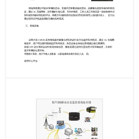
作人员工作状态及一些突发事件的 实时场景传输给系
统操控平台，再通过平台服务器对信息的处理传送到
管理人员的显示器上， 也可以 通过管理员手机直接
调取车辆的实时情况。 三、前端设备 运用才茂
CM530 及其有线监控摄像头把车内进行全方位监控
车内情况，通过 3G 无线网 络技术，用户可以随时随
便监控车内情况，并且设备会持续记录视频以便后期
调用。 前端 GPS 定位系统会定时发送坐标信息，服
务器通过定时位置信息计算车辆速度，并及时 显示车
辆的位置坐标。 考勤统计系统，统计车载人员数量，
以防超载和搭载非指定人员。 四、 管理中心平台
图 1：系统管理平台主菜单 图 2：校车车内移动视频
监控界面 图 3：校车轨迹监控界面 1、校车集中监
控平台：是深圳市梦网科技有限公司开发的针对车辆
进行监控和调度的系统， 主 要 是配合车载 CM530 产