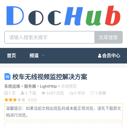
文库搜索
首页
频道
会员中心
校车安全无线视频监控解决方 案 一、总体设计目标
校车无线视频监控解决方案
1、系统结构：整合车载多媒体系统、（GPS）全球
系统运维
>
服务器
>
LightHttp
>
文档预览
卫星定位系统、3G 视频安全监控系统和 黑匣子记录
5 页
1 下载
1683 浏览
0 评论
1 收藏
系统等，对车辆的行程和状况进行监控，实现校车运
3.0分
营的安全管理。 2、系统管理：采用 web2.0 构建互动
温馨提示：如果当前文档出现乱码或未能正常浏览，请先下载原文
体验式客户管理端，广泛适用于 PC 和各系统智能手
档进行浏览。
机。 3、平台运营：采用高兼容性和扩展性的模块化