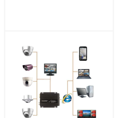
通过短讯发送到家长的手机，通知学生上下课乘车情
况。 ③ 采用高精度导航地图数据库和 GPS 定位技术
实现精确的定位导航，通过 3G 网络及时自 动或受指
令向管理员短信报告和报警。 二、系统架构 整个系
统通过无线监控终端产品、监控管理平台两大部分组
成，前端通过有线摄像头、M V884、GPS 定位系统
和人数统计系统完成监控摄像、监听、报警、定位、
考勤统计功能； 通 过 3G 无线通信网络技术进行传
输，借助以太网同后台管理中心进行连接。管理中心
的监控平 台包括监控软件及 GIS、流媒体、数据库、
应用服务器等一系列服务群，可以根据学校需要设立
多级监控平台，级别的逻辑关系根据需求可灵活配
置。 前端系统通过司机对车辆的启动，直接开启车
载设备的启动，由摄像头提取车厢内外部信 息，通过
3G 无线网络，把车辆的行驶位置、车内外情景、工